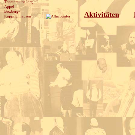
Theaterautor Jörg
Appel
Boxberg-
Aktivitäten
Kupprichhausen